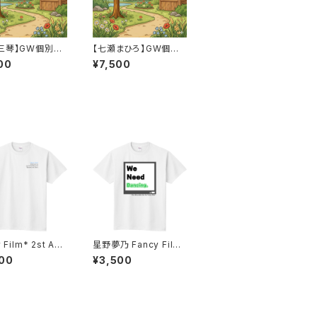
三琴】GW個別撮
【七瀬まひろ】GW個別
※先着順
撮影会※先着順
00
¥7,500
lm* 2st Ann
星野夢乃 Fancy Film
ary One Man Li
*Tシャツ 2024
00
¥3,500
シャツ