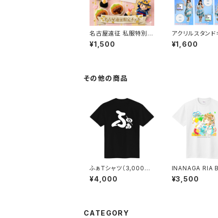
名古屋遠征 私服特別サ
アクリルスタンド
イン入りチェキ
ルダー(Fancy Fi
¥1,500
¥1,600
024新衣装)
その他の商品
ふぁTシャツ（3,000円
INANAGA RIA 
分特典券付き）
DAY 2024*
¥4,000
¥3,500
CATEGORY