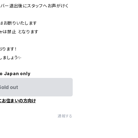
ンバー退出後にスタッフへお声がけく
はお断りいたします
チャは禁止 となります
おります！
しましょう✨
to Japan only
Sold out
にお住まいの方向け
通報する