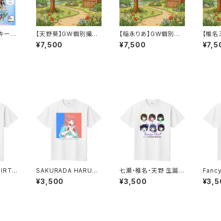
キーホ
【天野葵】GW個別撮影
【稲永りあ】GW個別撮
【椎名
lm*2
会※先着順
影会※先着順
影会
¥7,500
¥7,500
¥7,5
BIRTH
SAKURADA HARUKI
七瀬・椎名・天野 生誕祭
Fancy Fi
BIRTHDAY 2024*
Tシャツ【123 de Hap
ivers
¥3,500
¥3,500
¥3,5
py Bithday】
ve T