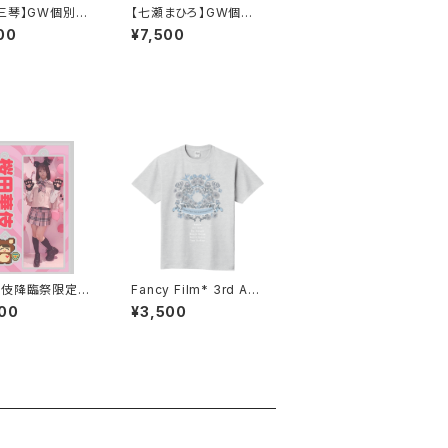
三琴】GW個別撮
【七瀬まひろ】GW個別
※先着順
撮影会※先着順
00
¥7,500
華伎降臨祭限定ア
Fancy Film* 3rd Ann
ブロック
iversary One Man Li
00
¥3,500
ve Tシャツ