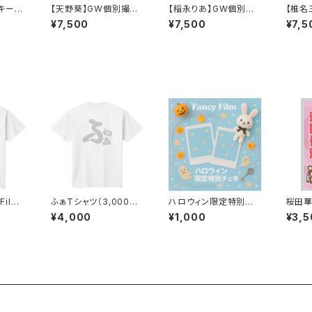
キーホ
【天野葵】GW個別撮影
【稲永りあ】GW個別撮
【椎名
lm*2
会※先着順
影会※先着順
影会
¥7,500
¥7,500
¥7,5
Film*
ふぁTシャツ（3,000円
ハロウィン限定特別サ
桜田
分特典券付き）
イン入りチェキ
クリル
¥4,000
¥1,000
¥3,5