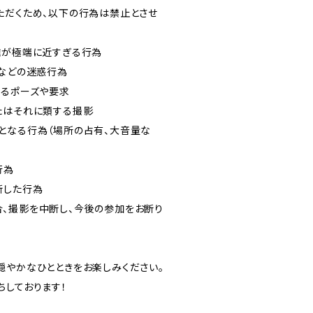
ただくため、以下の行為は禁止とさせ
離が極端に近すぎる行為
るなどの迷惑行為
じるポーズや要求
たはそれに類する撮影
となる行為（場所の占有、大音量な
行為
断した行為
、撮影を中断し、今後の参加をお断り
m*と穏やかなひとときをお楽しみください。
ちしております！