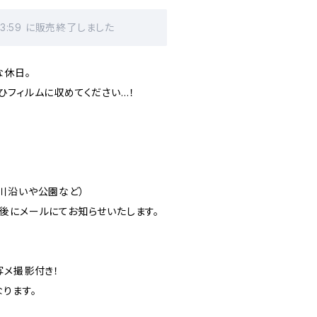
23:59 に販売終了しました
別な休日。
ひフィルムに収めてください…！
川沿いや公園など）
後にメールにてお知らせいたします。
写メ撮影付き！
ります。