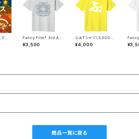
スマス
Fancy Film* 3rd Ann
ふぁTシャツ（3,000円
Fancy Fi
着販売
iversary One Man Li
分特典券付き）
ivers
¥3,500
¥4,000
¥3,5
ve Tシャツ
ve T
商品一覧に戻る