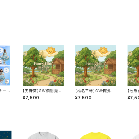
キーホ
【天野葵】GW個別撮影
【椎名三琴】GW個別撮
【七瀬
lm*2
会※先着順
影会※先着順
撮影
¥7,500
¥7,500
¥7,5