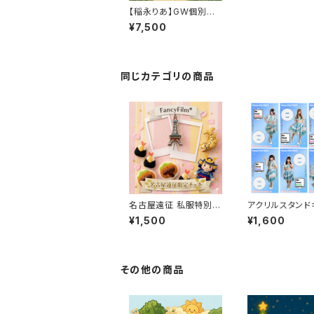
【稲永りあ】GW個別撮
影会※先着順
¥7,500
同じカテゴリの商品
名古屋遠征 私服特別サ
アクリルスタンド
イン入りチェキ
ルダー(Fancy Fi
¥1,500
¥1,600
024新衣装)
その他の商品