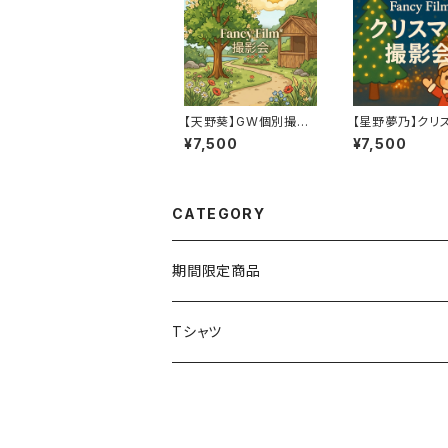
【天野葵】GW個別撮影
【星野夢乃】クリ
会※先着順
個別撮影会※先
¥7,500
¥7,500
CATEGORY
期間限定商品
Tシャツ
Fancy Film*公式