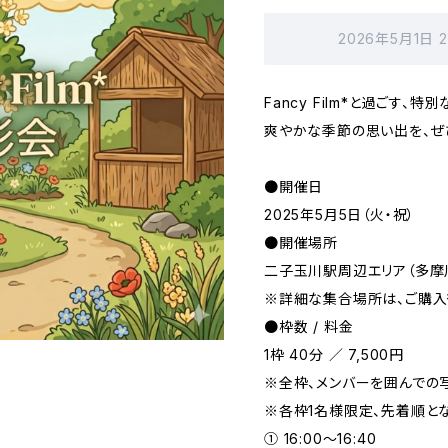
2026年5月1日 
Fancy Film*と過ごす、特
爽やかな季節の思い出を、ぜ
●開催日
2025年5月5日（火・祝）
●開催場所
二子玉川駅周辺エリア（多摩
※詳細な集合場所は、ご購入
●枠数 / 料金
1枠 40分 ／ 7,500円
※全枠、メンバーを囲んでの
※各枠1名様限定、先着順とな
① 16:00〜16:40