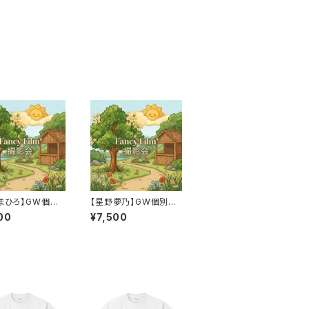
まひろ】GW個別
【星野夢乃】GW個別撮
会※先着順
影会※先着順
00
¥7,500