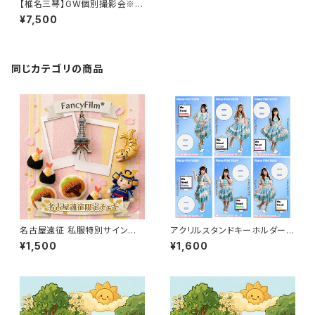
【椎名三琴】GW個別撮影会※先
着順
¥7,500
同じカテゴリの商品
名古屋遠征 私服特別サイン入り
アクリルスタンドキーホルダー(F
チェキ
ancy Film*2024新衣装)
¥1,500
¥1,600