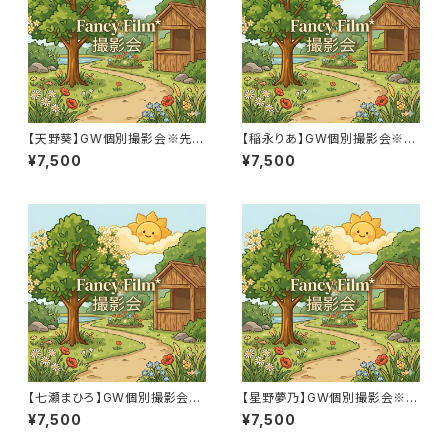
【天野葵】GW個別撮影会※先着
【稲永りあ】GW個別撮影会※先
順
着順
¥7,500
¥7,500
【七瀬まひろ】GW個別撮影会※
【星野夢乃】GW個別撮影会※先
先着順
着順
¥7,500
¥7,500