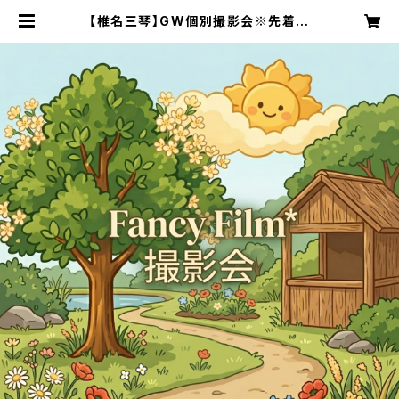
【椎名三琴】GW個別撮影会※先着順
| FancyFilm* OFFICIAL SHOP