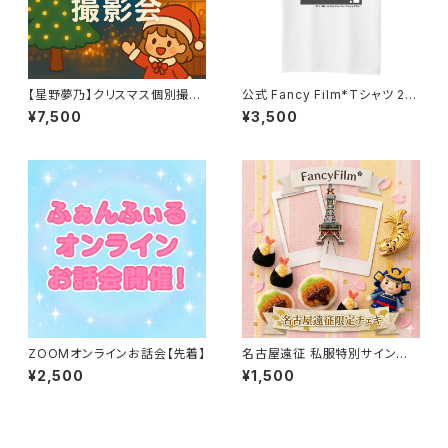
【星野夢乃】クリスマス個別撮影
公式 Fancy Film*Tシャツ 20
会※先着販売
24
¥7,500
¥3,500
ZOOMオンラインお話会【先着】
名古屋遠征 私服特別サイン入り
チェキ
¥2,500
¥1,500