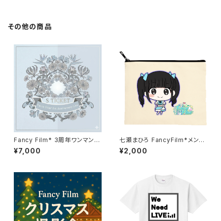
その他の商品
Fancy Film* 3周年ワンマンラ
七瀬まひろ FancyFilm*メンバ
イブ 過去と未来と、「私たち」：S
ーポーチ
¥7,000
¥2,000
チケット