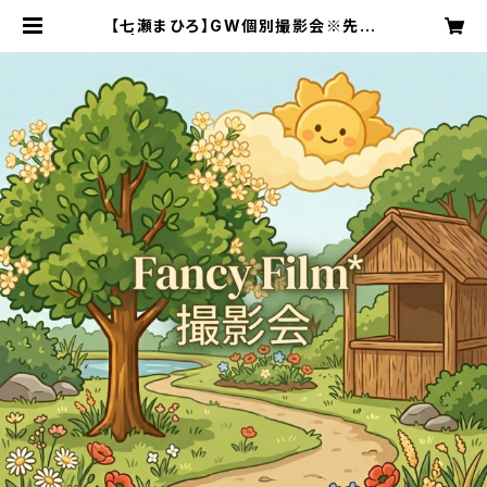
【七瀬まひろ】GW個別撮影会※先着
順 | FancyFilm* OFFICIAL SHO
P