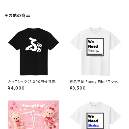
その他の商品
ふぁTシャツ（3,000円分特典券
椎名三琴 Fancy Film*Tシャツ
付き）
2024
¥4,000
¥3,500