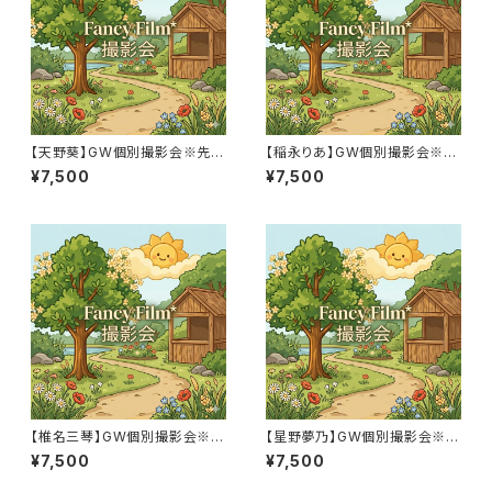
【天野葵】GW個別撮影会※先着
【稲永りあ】GW個別撮影会※先
順
着順
¥7,500
¥7,500
【椎名三琴】GW個別撮影会※先
【星野夢乃】GW個別撮影会※先
着順
着順
¥7,500
¥7,500