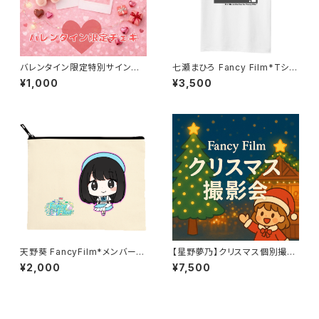
バレンタイン限定特別サイン入
七瀬まひろ Fancy Film*Tシャ
りチェキ
ツ 2024
¥1,000
¥3,500
天野葵 FancyFilm*メンバーポ
【星野夢乃】クリスマス個別撮影
ーチ
会※先着販売
¥2,000
¥7,500