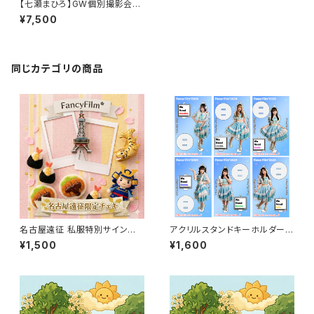
【七瀬まひろ】GW個別撮影会※
先着順
¥7,500
同じカテゴリの商品
名古屋遠征 私服特別サイン入り
アクリルスタンドキーホルダー(F
チェキ
ancy Film*2024新衣装)
¥1,500
¥1,600